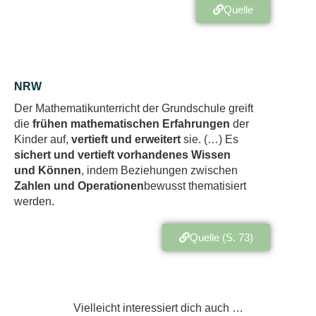
Quelle
NRW
Der Mathematikunterricht der Grundschule greift
die
frü
hen mathematischen Erfahrungen
der
Kinder auf,
vertieft und erweitert
sie.
(…)
Es
sichert
und
vertieft vorhandenes Wissen
und
Können
, indem Bez
iehungen zwischen
Zahlen und Operationen
bewusst thematisiert
wer
den
.
Quelle (S. 73)
Vielleicht interessiert dich auch …