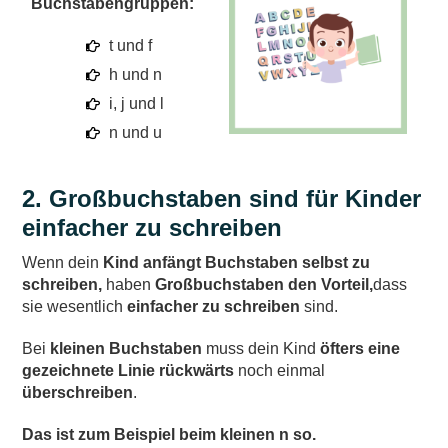
Buchstabengruppen:
t und f
h und n
i, j und l
n und u
2. Großbuchstaben sind für Kinder
einfacher zu schreiben
Wenn dein
Kind anfängt Buchstaben selbst zu
schreiben,
haben
Großbuchstaben den Vorteil,
dass
sie wesentlich
einfacher zu schreiben
sind.
Bei
kleinen Buchstaben
muss dein Kind
öfters eine
gezeichnete Linie rückwärts
noch einmal
überschreiben
.
Das ist zum Beispiel beim kleinen n so.